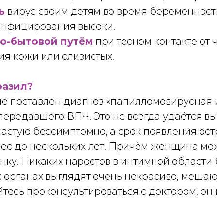
ь
вирус своим детям во время беременности
 инфицирования высоки.
но-бытовой путём
при тесном контакте от 
ия кожи или слизистых.
разил?
е поставлен диагноз «папилломовирусная 
ередавшего ВПЧ. Это не всегда удаётся выя
астую бессимптомно, а срок появления ос
 мес до нескольких лет. Причём женщина м
нку. Никаких наростов в интимной области
 органах выглядят очень некрасиво, мешаю
йтесь проконсультироваться с доктором, он 