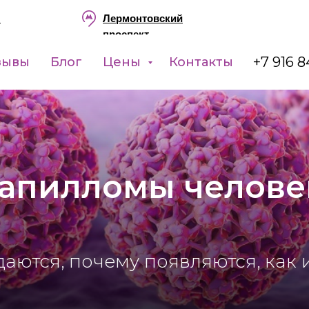
ы
Лермонтовский
проспект
+7 916 8
зывы
Блог
Цены
Контакты
апилломы челове
аются, почему появляются, как 