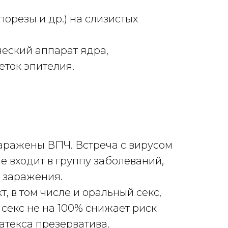
орезы и др.) на слизистых
ческий аппарат ядра,
ток эпителия.
аражены ВПЧ. Встреча с вирусом
е входит в группу заболеваний,
б заражения.
 в том числе и оральный секс,
секс не на 100% снижает риск
атекса презерватива.