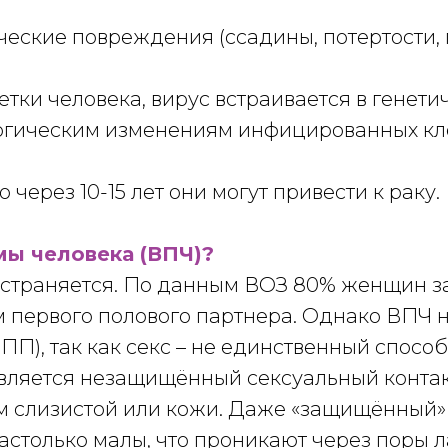
ские повреждения (ссадины, потертости, п
тки человека, вирус встраивается в генети
огическим изменениям инфицированных кле
 через 10-15 лет они могут привести к раку.
мы человека (ВПЧ)?
остраняется. По данным ВОЗ 80% женщин з
 первого полового партнера. Однако ВПЧ н
П), так как секс – не единственный спосо
ляется незащищённый сексуальный контакт,
 слизистой или кожи. Даже «защищённый» 
астолько малы, что проникают через поры л