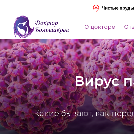
Чистые пруд
О докторе
От
Вирус п
Какие бывают, как перед