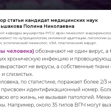
ор статьи кандидат медицинских наук
ьшакова Полина Николаевна
нт кафедры акушерства РГСУ, врач гинеколог-эндокринолог
иалист по нутрициологии, интимной адаптации, патологии 
и, эстетический гинеколог, УЗИ, пластический хирург.
ы человека)
обозначают не один вирус, а
их хроническую инфекцию и провоцирующи
 вырастают не вирусы, а собственные ткани
 и слизистых.
ловека, по статистике, поражает более 2/3
у присвоен идентификационный номер. Боль
всю его жизнь, не вызывая патологий. Мех
ны. Например, около 35 типов ВПЧ могут в