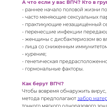
А что если у вас ВПЧ? Кто в гр
- раннее начало половой жизни п
- часто меняющие сексуальных па
- практикующие незащищённый се
- перенесшие инфекции передающ
- женщины с дисбактериозом во в
- лица со сниженным иммунитето
- курение;
- генетическая предрасположенно
- гормональные факторы.
Как берут ВПЧ?
Чтобы вовремя обнаружить вирус,
метода предполагают
забор мате
тонкого мягкого одноразового зон