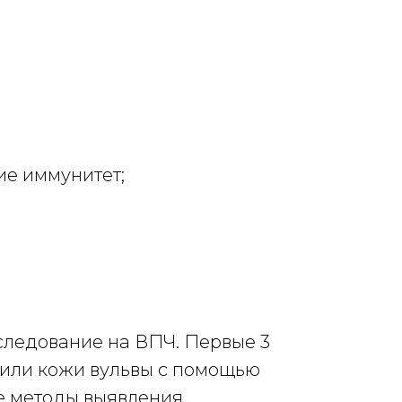
е иммунитет;
следование на ВПЧ. Первые 3
й или кожи вульвы с помощью
ые методы выявления