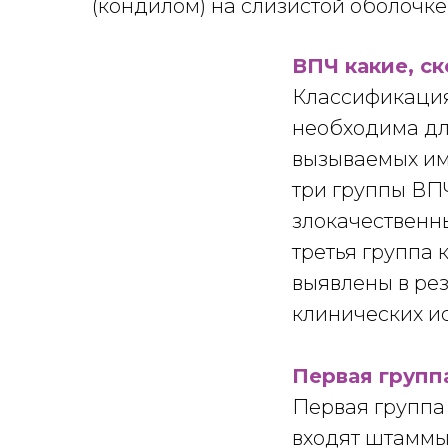
(кондилом) на слизистой оболочке
ВПЧ какие, с
Классификация
необходима дл
вызываемых им
три группы ВПЧ
злокачественн
третья группа 
выявлены в ре
клинических и
Первая групп
Первая группа 
входят штаммы 