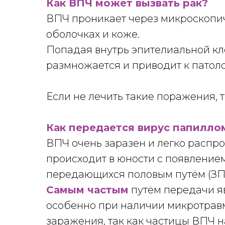
Как ВПЧ может вызвать рак?
ВПЧ проникает через микроскопиче
оболочках и коже.
Попадая внутрь эпителиальной кле
размножается и приводит к патол
Если не лечить такие поражения, то
Как передается вирус папилло
ВПЧ очень заразен и легко распр
происходит в юности с появлением
передающихся половым путём (ЗПП
Самым частым
путём передачи яв
особенно при наличии микротравм
заражения, так как частицы ВПЧ н