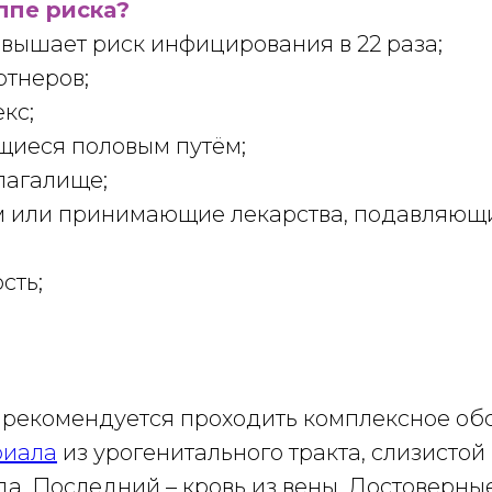
уппе риска?
овышает риск инфицирования в 22 раза;
ртнеров;
кс;
иеся половым путём;
лагалище;
м или принимающие лекарства, подавляющи
сть;
 рекомендуется проходить комплексное об
риала
из урогенитального тракта, слизисто
да. Последний – кровь из вены. Достоверн